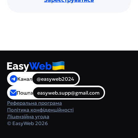
Канал
@easyweb2024
Пошта
easyweb.supp@gmail.com
Реферальна програма
Політика конфіденційності
Ліцензійна угода
©
EasyWeb
2026