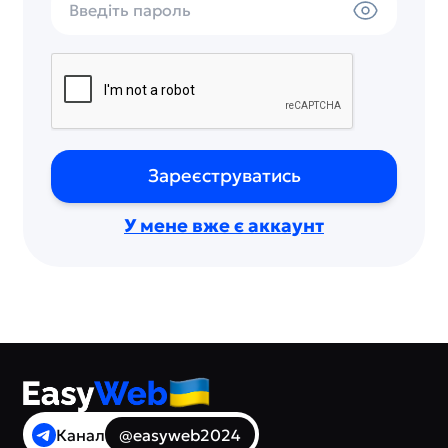
Зареєструватись
У мене вже є аккаунт
Канал
@easyweb2024